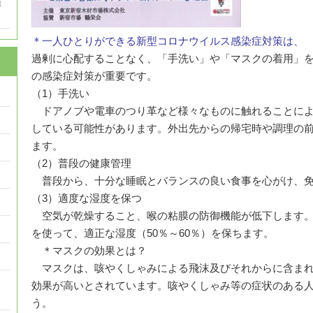
催
＊一人ひとりができる新型コロナウイルス感染症対策は、
過剰に心配することなく、「手洗い」や「マスクの着用」
の感染症対策が重要です。
（1）手洗い
ドアノブや電車のつり革など様々なものに触れることによ
している可能性があります。外出先からの帰宅時や調理の
ます。
（2）普段の健康管理
普段から、十分な睡眠とバランスの良い食事を心がけ、免
（3）適度な湿度を保つ
空気が乾燥すること、喉の粘膜の防御機能が低下します。
を使って、適正な湿度（50％～60％）を保ちます。
＊マスクの効果とは？
マスクは、咳やくしゃみによる飛沫及びそれからに含まれ
効果が高いとされています。咳やくしゃみ等の症状のある
う。