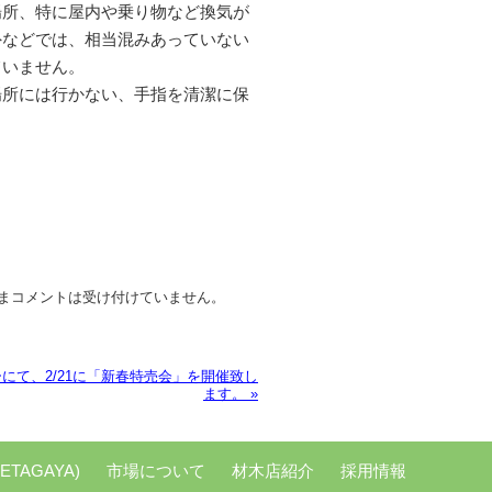
所、特に屋内や乗り物など換気が
外などでは、相当混みあっていない
ていません。
所には行かない、手指を清潔に保
まコメントは受け付けていません。
にて、2/21に「新春特売会」を開催致し
ます。
»
ETAGAYA)
市場について
材木店紹介
採用情報