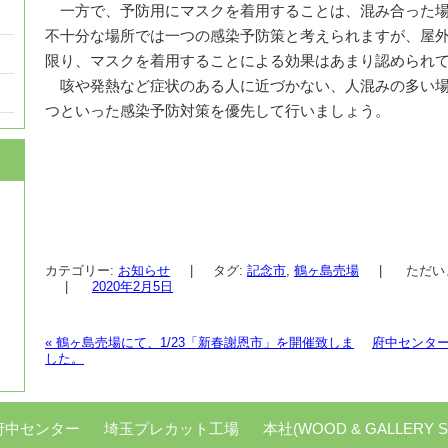
一方で、予防用にマスクを着用することは、混み合った場
不十分な場所では一つの感染予防策と考えられますが、屋
限り、マスクを着用することによる効果はあまり認められ
咳や発熱など症状のある人に近づかない、人混みの多い場
つといった感染予防対策を優先して行いましょう。
カテゴリー:
お知らせ
|
タグ:
記念市
,
鶴ヶ島売場
|
ただい
|
2020年2月5日
«
鶴ヶ島売場にて、1/23「新春謝恩市」を開催致しま
府中センター
した。
投稿ナビゲーション
府中センター
埼玉プレカット工場
本社(WOOD & GALLERY S