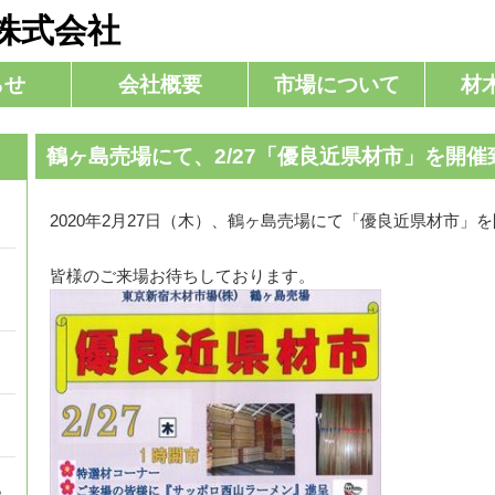
株式会社
らせ
会社概要
市場について
材
鶴ヶ島売場にて、2/27「優良近県材市」を開催
2020年2月27日（木）、鶴ヶ島売場にて「優良近県材市」
。
皆様のご来場お待ちしております。
。
。