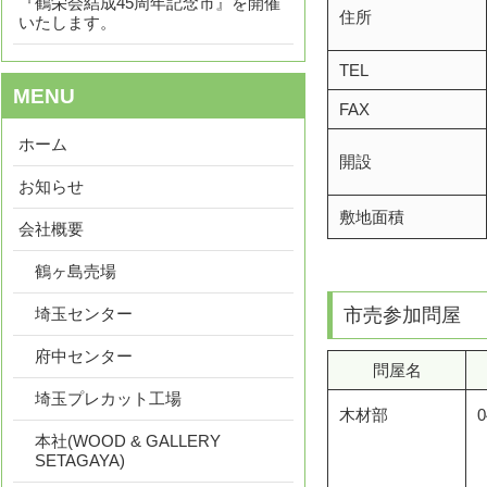
『鶴栄会結成45周年記念市』を開催
住所
いたします。
TEL
MENU
FAX
ホーム
開設
お知らせ
敷地面積
会社概要
鶴ヶ島売場
市売参加問屋
埼玉センター
府中センター
問屋名
埼玉プレカット工場
木材部
0
本社(WOOD & GALLERY
SETAGAYA)