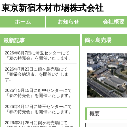
東京新宿木材市場株式会社
コ
ホーム
お知らせ
会社概要
メインメニュー
ン
テ
鶴ヶ島売場
最新記事
ン
ツ
2026年8月7日に埼玉センターにて
へ
『夏の特売会』を開催いたします。
移
2026年7月23日に鶴ヶ島売場にて
動
『鶴栄会納涼市』を開催いたしま
す。
2026年5月15日に府中センターにて
『春の特売会』を開催いたします。
2026年4月17日に埼玉センターにて
『春の特売会』を開催いたします。
概要
2026年3月26日に鶴ヶ島売場にて