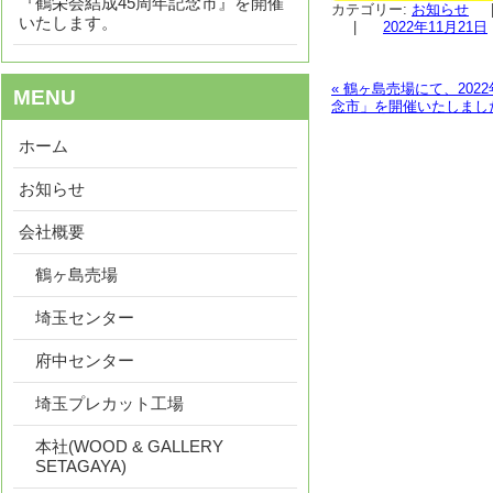
『鶴栄会結成45周年記念市』を開催
カテゴリー:
お知らせ
いたします。
|
2022年11月21日
«
鶴ヶ島売場にて、2022
MENU
念市」を開催いたしまし
投稿ナビゲーショ
ホーム
お知らせ
会社概要
鶴ヶ島売場
埼玉センター
府中センター
埼玉プレカット工場
本社(WOOD & GALLERY
SETAGAYA)