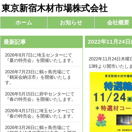
東京新宿木材市場株式会社
コ
ホーム
お知らせ
会社概要
メインメニュー
ン
テ
2022年11月
最新記事
ン
ツ
2026年8月7日に埼玉センターにて
へ
2022年11月24
『夏の特売会』を開催いたします。
移
13時より開市いたし
2026年7月23日に鶴ヶ島売場にて
動
『鶴栄会納涼市』を開催いたしま
す。
2026年5月15日に府中センターにて
『春の特売会』を開催いたします。
2026年4月17日に埼玉センターにて
『春の特売会』を開催いたします。
2026年3月26日に鶴ヶ島売場にて