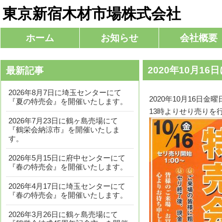
東京新宿木材市場株式会社
コ
ホーム
お知らせ
会社概要
メインメニュー
ン
テ
2020年10月
最新記事
ン
ツ
2026年8月7日に埼玉センターにて
へ
2020年10月16
『夏の特売会』を開催いたします。
移
13時よりせり売りを
2026年7月23日に鶴ヶ島売場にて
動
『鶴栄会納涼市』を開催いたしま
す。
2026年5月15日に府中センターにて
『春の特売会』を開催いたします。
2026年4月17日に埼玉センターにて
『春の特売会』を開催いたします。
2026年3月26日に鶴ヶ島売場にて