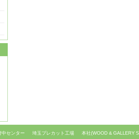
府中センター
埼玉プレカット工場
本社(WOOD & GALLERY S