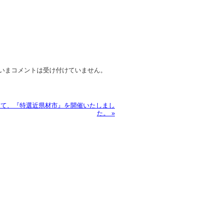
いまコメントは受け付けていません。
にて、『特選近県材市』を開催いたしまし
た。
»