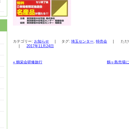
催
カテゴリー:
お知らせ
|
タグ:
埼玉センター
,
特売会
|
ただ
|
2017年11月24日
«
鶴栄会研修旅行
鶴ヶ島売場
投稿ナビゲーション